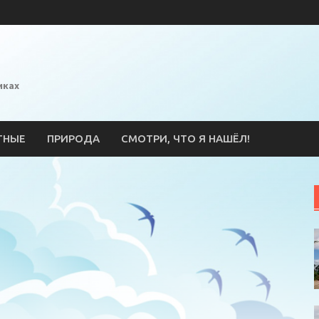
иках
ТНЫЕ
ПРИРОДА
СМОТРИ, ЧТО Я НАШЁЛ!
l
ssniki
erest
тправить