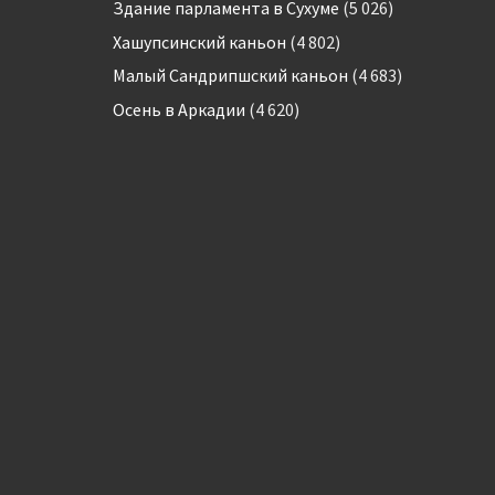
Здание парламента в Сухуме
(5 026)
Хашупсинский каньон
(4 802)
Малый Сандрипшский каньон
(4 683)
Осень в Аркадии
(4 620)