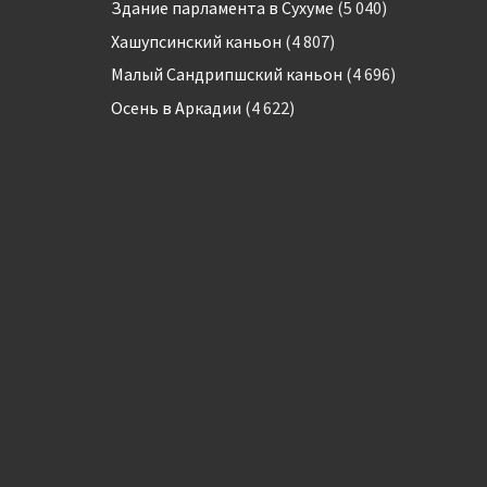
Здание парламента в Сухуме
(5 040)
Хашупсинский каньон
(4 807)
Малый Сандрипшский каньон
(4 696)
Осень в Аркадии
(4 622)