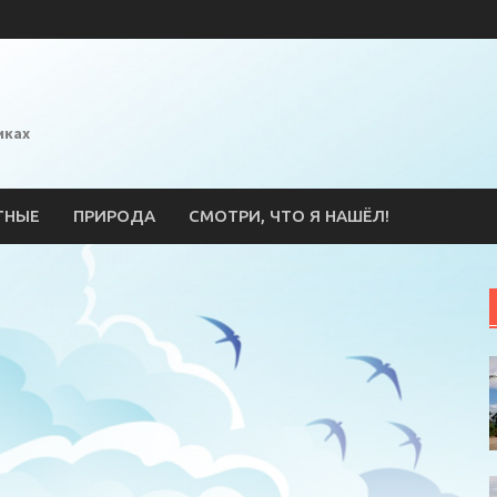
иках
ТНЫЕ
ПРИРОДА
СМОТРИ, ЧТО Я НАШЁЛ!
l
ssniki
erest
тправить