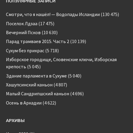
ПОПУЛЯРНЫЕ ЗАПИСИ
Смотри, что я нашёл! — Водопады Исландии
(130 475)
Поселок Лдзаа
(17 475)
Вечерний Псков
(10 630)
Парад трамваев 2015. Часть 2
(10 139)
Сухум без прикрас
(5 718)
Изборское городище, Словенские ключи, Изборская
крепость
(5 045)
Здание парламента в Сухуме
(5 040)
Хашупсинский каньон
(4 807)
Малый Сандрипшский каньон
(4 696)
Осень в Аркадии
(4 622)
АРХИВЫ