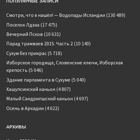
ПОПУЛЯРНЫЕ ЗАПИСИ
Смотри, что я нашёл! — Водопады Исландии
(130 489)
Поселок Лдзаа
(17 475)
Вечерний Псков
(10 631)
Парад трамваев 2015. Часть 2
(10 140)
Сухум без прикрас
(5 718)
Изборское городище, Словенские ключи, Изборская
крепость
(5 046)
Здание парламента в Сухуме
(5 040)
Хашупсинский каньон
(4 807)
Малый Сандрипшский каньон
(4 697)
Осень в Аркадии
(4 622)
АРХИВЫ