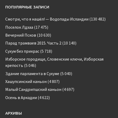
ПОПУЛЯРНЫЕ ЗАПИСИ
Смотри, что я нашёл! — Водопады Исландии
(130 482)
Поселок Лдзаа
(17 475)
Вечерний Псков
(10 630)
Парад трамваев 2015. Часть 2
(10 140)
Сухум без прикрас
(5 718)
Изборское городище, Словенские ключи, Изборская
крепость
(5 046)
Здание парламента в Сухуме
(5 040)
Хашупсинский каньон
(4 807)
Малый Сандрипшский каньон
(4 697)
Осень в Аркадии
(4 622)
АРХИВЫ