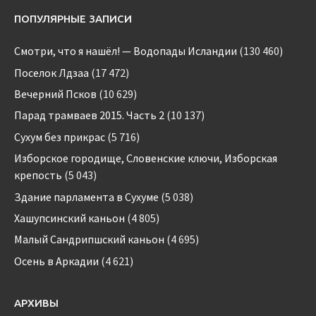
ПОПУЛЯРНЫЕ ЗАПИСИ
Смотри, что я нашёл! — Водопады Исландии
(130 460)
Поселок Лдзаа
(17 472)
Вечерний Псков
(10 629)
Парад трамваев 2015. Часть 2
(10 137)
Сухум без прикрас
(5 716)
Изборское городище, Словенские ключи, Изборская
крепость
(5 043)
Здание парламента в Сухуме
(5 038)
Хашупсинский каньон
(4 805)
Малый Сандрипшский каньон
(4 695)
Осень в Аркадии
(4 621)
АРХИВЫ