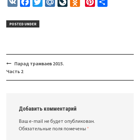
VK
Facebook
Twitter
Mail.Ru
LiveJournal
Odnoklassnik
Pinterest
Отправ
POSTED UNDER
Парад трамваев 2015.
Post
Часть 2
navigation
Добавить комментарий
Ваш e-mail не будет опубликован.
Обязательные поля помечены
*