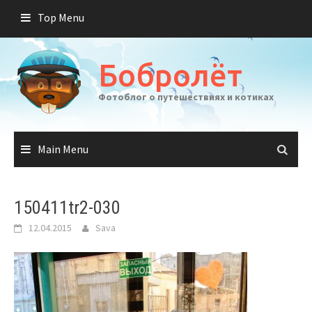
Skip
Top Menu
to
content
Бобролёт
Фотоблог о путешествиях и котиках
Main Menu
150411tr2-030
12.04.2015
Sava