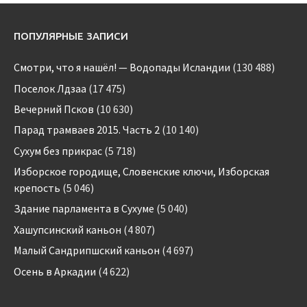
ПОПУЛЯРНЫЕ ЗАПИСИ
Смотри, что я нашёл! — Водопады Исландии
(130 488)
Поселок Лдзаа
(17 475)
Вечерний Псков
(10 630)
Парад трамваев 2015. Часть 2
(10 140)
Сухум без прикрас
(5 718)
Изборское городище, Словенские ключи, Изборская
крепость
(5 046)
Здание парламента в Сухуме
(5 040)
Хашупсинский каньон
(4 807)
Малый Сандрипшский каньон
(4 697)
Осень в Аркадии
(4 622)