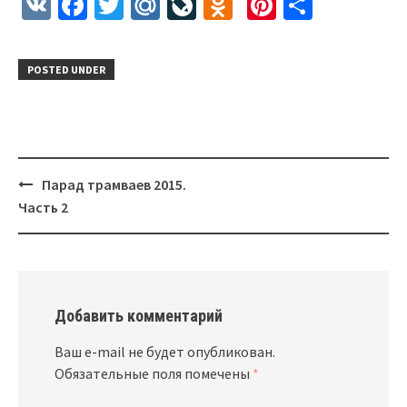
VK
Facebook
Twitter
Mail.Ru
LiveJournal
Odnoklassnik
Pinterest
Отправ
POSTED UNDER
Парад трамваев 2015.
Post
Часть 2
navigation
Добавить комментарий
Ваш e-mail не будет опубликован.
Обязательные поля помечены
*