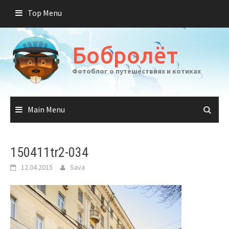
Skip
Top Menu
to
content
Бобролёт
Фотоблог о путешествиях и котиках
Main Menu
150411tr2-034
12.04.2015
Sava