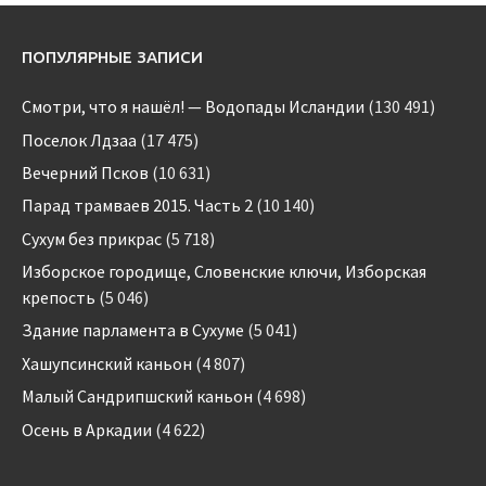
ПОПУЛЯРНЫЕ ЗАПИСИ
Смотри, что я нашёл! — Водопады Исландии
(130 491)
Поселок Лдзаа
(17 475)
Вечерний Псков
(10 631)
Парад трамваев 2015. Часть 2
(10 140)
Сухум без прикрас
(5 718)
Изборское городище, Словенские ключи, Изборская
крепость
(5 046)
Здание парламента в Сухуме
(5 041)
Хашупсинский каньон
(4 807)
Малый Сандрипшский каньон
(4 698)
Осень в Аркадии
(4 622)