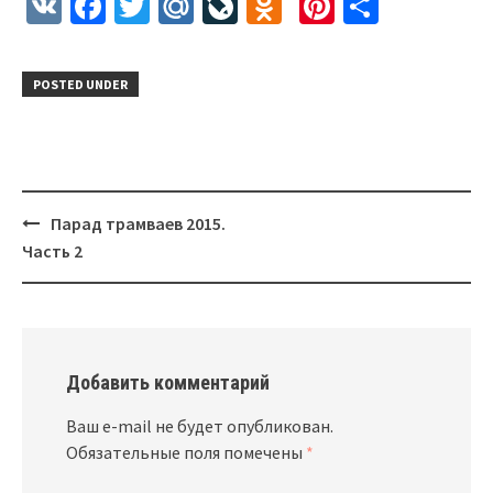
VK
Facebook
Twitter
Mail.Ru
LiveJournal
Odnoklassnik
Pinterest
Отправ
POSTED UNDER
Парад трамваев 2015.
Post
Часть 2
navigation
Добавить комментарий
Ваш e-mail не будет опубликован.
Обязательные поля помечены
*