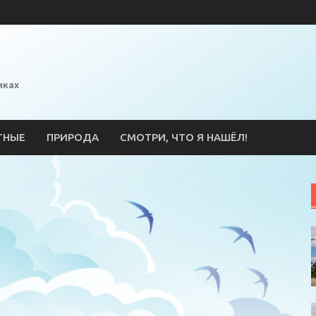
иках
ТНЫЕ
ПРИРОДА
СМОТРИ, ЧТО Я НАШЁЛ!
l
ssniki
erest
тправить