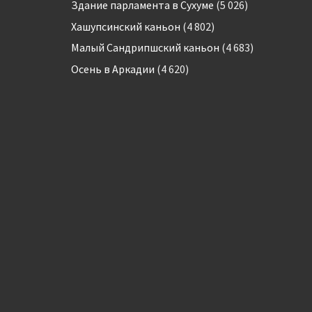
Здание парламента в Сухуме
(5 026)
Хашупсинский каньон
(4 802)
Малый Сандрипшский каньон
(4 683)
Осень в Аркадии
(4 620)