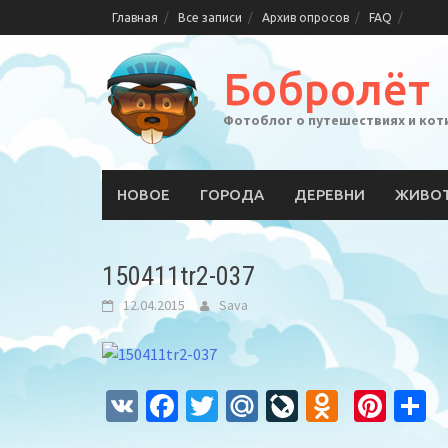
Skip
Главная
Все записи
Архив опросов
FAQ
to
content
Бобролёт
Фотоблог о путешествиях и кот
НОВОЕ
ГОРОДА
ДЕРЕВНИ
ЖИВО
150411tr2-037
12.04.2015
Sava
VK
Facebook
Twitter
Mail.Ru
LiveJourna
Odnokla
Pint
О