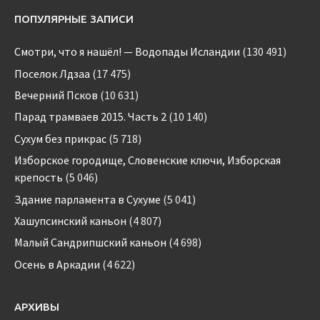
ПОПУЛЯРНЫЕ ЗАПИСИ
Смотри, что я нашёл! — Водопады Исландии
(130 491)
Поселок Лдзаа
(17 475)
Вечерний Псков
(10 631)
Парад трамваев 2015. Часть 2
(10 140)
Сухум без прикрас
(5 718)
Изборское городище, Словенские ключи, Изборская
крепость
(5 046)
Здание парламента в Сухуме
(5 041)
Хашупсинский каньон
(4 807)
Малый Сандрипшский каньон
(4 698)
Осень в Аркадии
(4 622)
АРХИВЫ