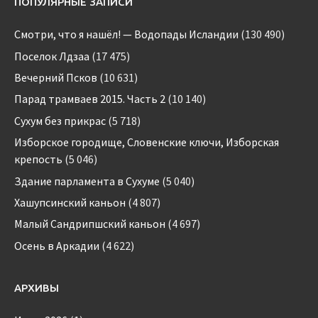
ПОПУЛЯРНЫЕ ЗАПИСИ
Смотри, что я нашёл! — Водопады Исландии
(130 490)
Поселок Лдзаа
(17 475)
Вечерний Псков
(10 631)
Парад трамваев 2015. Часть 2
(10 140)
Сухум без прикрас
(5 718)
Изборское городище, Словенские ключи, Изборская
крепость
(5 046)
Здание парламента в Сухуме
(5 040)
Хашупсинский каньон
(4 807)
Малый Сандрипшский каньон
(4 697)
Осень в Аркадии
(4 622)
АРХИВЫ