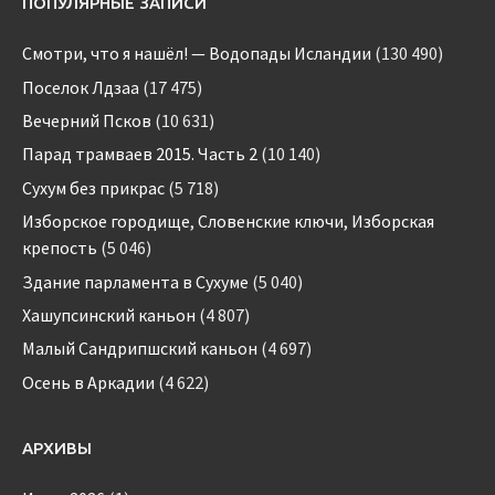
ПОПУЛЯРНЫЕ ЗАПИСИ
Смотри, что я нашёл! — Водопады Исландии
(130 490)
Поселок Лдзаа
(17 475)
Вечерний Псков
(10 631)
Парад трамваев 2015. Часть 2
(10 140)
Сухум без прикрас
(5 718)
Изборское городище, Словенские ключи, Изборская
крепость
(5 046)
Здание парламента в Сухуме
(5 040)
Хашупсинский каньон
(4 807)
Малый Сандрипшский каньон
(4 697)
Осень в Аркадии
(4 622)
АРХИВЫ