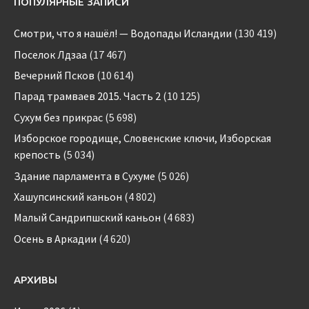
ПОПУЛЯРНЫЕ ЗАПИСИ
Смотри, что я нашёл! — Водопады Исландии
(130 419)
Поселок Лдзаа
(17 467)
Вечерний Псков
(10 614)
Парад трамваев 2015. Часть 2
(10 125)
Сухум без прикрас
(5 698)
Изборское городище, Словенские ключи, Изборская
крепость
(5 034)
Здание парламента в Сухуме
(5 026)
Хашупсинский каньон
(4 802)
Малый Сандрипшский каньон
(4 683)
Осень в Аркадии
(4 620)
АРХИВЫ