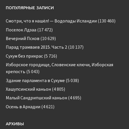
ПОПУЛЯРНЫЕ ЗАПИСИ
Смотри, что я нашёл! — Водопады Исландии
(130 460)
Поселок Лдзаа
(17 472)
Вечерний Псков
(10 629)
Парад трамваев 2015. Часть 2
(10 137)
Сухум без прикрас
(5 716)
Изборское городище, Словенские ключи, Изборская
крепость
(5 043)
Здание парламента в Сухуме
(5 038)
Хашупсинский каньон
(4 805)
Малый Сандрипшский каньон
(4 695)
Осень в Аркадии
(4 621)
АРХИВЫ