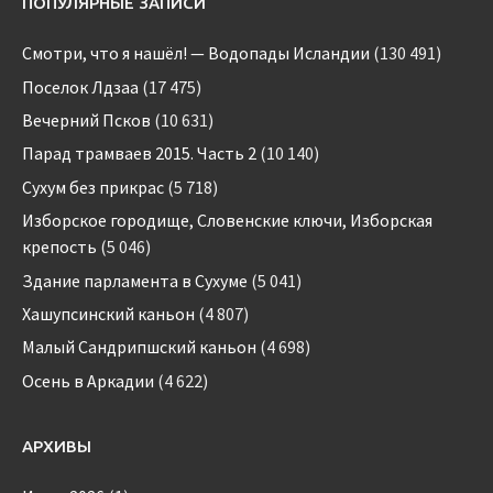
ПОПУЛЯРНЫЕ ЗАПИСИ
Смотри, что я нашёл! — Водопады Исландии
(130 491)
Поселок Лдзаа
(17 475)
Вечерний Псков
(10 631)
Парад трамваев 2015. Часть 2
(10 140)
Сухум без прикрас
(5 718)
Изборское городище, Словенские ключи, Изборская
крепость
(5 046)
Здание парламента в Сухуме
(5 041)
Хашупсинский каньон
(4 807)
Малый Сандрипшский каньон
(4 698)
Осень в Аркадии
(4 622)
АРХИВЫ