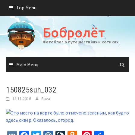
Skip
Top Menu
to
content
Бобролёт
Фотоблог о путешествиях и котиках
Main Menu
150825suh_032
18.11.2016
Sava