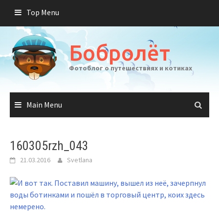
Skip
Top Menu
to
content
Бобролёт
Фотоблог о путешествиях и котиках
Main Menu
160305rzh_043
21.03.2016
Svetlana