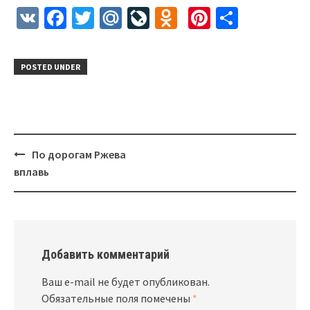
VK
Facebook
Twitter
Mail.Ru
LiveJournal
Odnoklassnik
Pinterest
Отправ
POSTED UNDER
По дорогам Ржева
Post
вплавь
navigation
Добавить комментарий
Ваш e-mail не будет опубликован.
Обязательные поля помечены
*