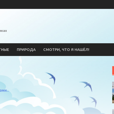
иках
ТНЫЕ
ПРИРОДА
СМОТРИ, ЧТО Я НАШЁЛ!
l
ssniki
erest
тправить