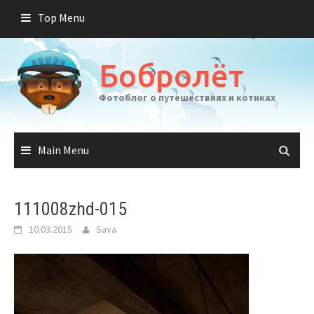
Skip
Top Menu
to
content
Бобролёт
Фотоблог о путешествиях и котиках
Main Menu
111008zhd-015
10.03.2015
Sava