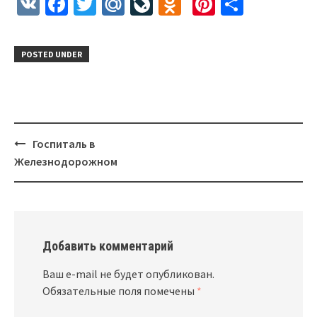
VK
Facebook
Twitter
Mail.Ru
LiveJournal
Odnoklassnik
Pinterest
Отправ
POSTED UNDER
Госпиталь в
Post
Железнодорожном
navigation
Добавить комментарий
Ваш e-mail не будет опубликован.
Обязательные поля помечены
*