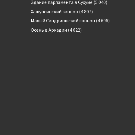
Здание парламента в Сухуме
(5 040)
Хашупсинский каньон
(4 807)
Малый Сандрипшский каньон
(4 696)
Осень в Аркадии
(4 622)