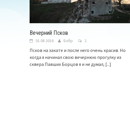
Вечерний Псков
01.08.2016
Бобр
2
Псков на закате и после него очень красив. Но
когда я начинал свою вечернюю прогулку из
сквера Павших Борцов я и не думал,
[...]