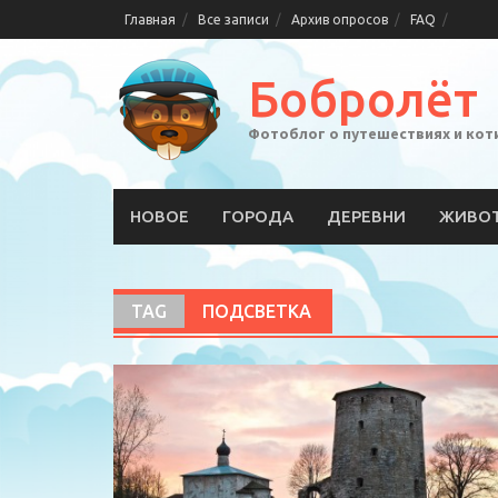
Skip
Главная
Все записи
Архив опросов
FAQ
to
content
Бобролёт
Фотоблог о путешествиях и кот
НОВОЕ
ГОРОДА
ДЕРЕВНИ
ЖИВО
TAG
ПОДСВЕТКА