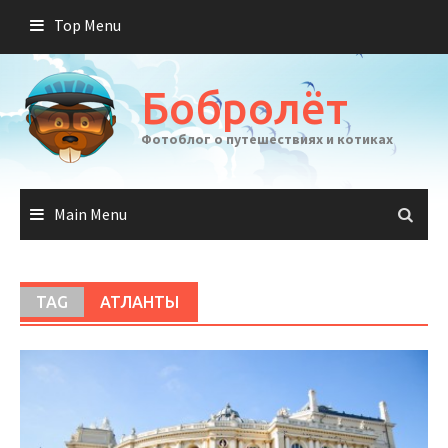
Skip
Top Menu
to
content
Бобролёт
Фотоблог о путешествиях и котиках
Main Menu
TAG
АТЛАНТЫ