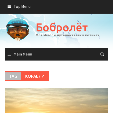
Skip
Top Menu
to
content
Бобролёт
Фотоблог о путешествиях и котиках
Main Menu
TAG
КОРАБЛИ