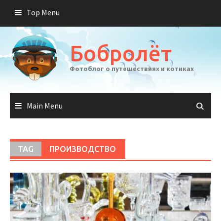
Skip
Top Menu
to
content
Бобролёт
Фотоблог о путешествиях и котиках
Main Menu
TAG
ПРОИЗВОДСТВО