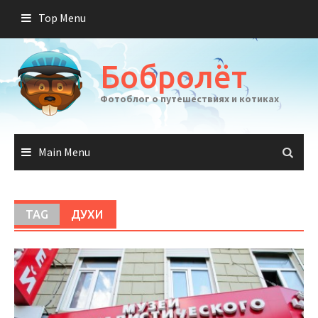
Skip
Top Menu
to
content
Бобролёт
Фотоблог о путешествиях и котиках
Main Menu
TAG
ДУХИ