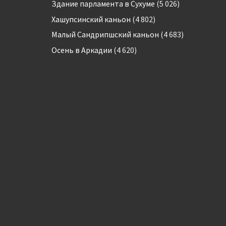
Здание парламента в Сухуме
(5 026)
Хашупсинский каньон
(4 802)
Малый Сандрипшский каньон
(4 683)
Осень в Аркадии
(4 620)