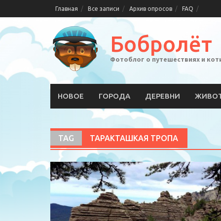
Skip
Главная
Все записи
Архив опросов
FAQ
to
content
Бобролёт
Фотоблог о путешествиях и кот
НОВОЕ
ГОРОДА
ДЕРЕВНИ
ЖИВО
TAG
ТАРАКТАШКАЯ ТРОПА