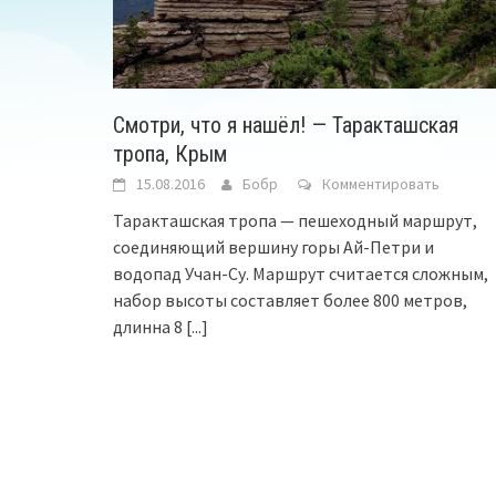
Смотри, что я нашёл! — Таракташская
тропа, Крым
15.08.2016
Бобр
Комментировать
Таракташская тропа — пешеходный маршрут,
соединяющий вершину горы Ай-Петри и
водопад Учан-Су. Маршрут считается сложным,
набор высоты составляет более 800 метров,
длинна 8
[...]