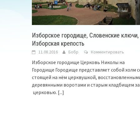
Изборское городище, Словенские ключи,
Изборская крепость
11.08.2016
Бобр
Комментировать
Изборское городище Церковь Николы на
Городище Городище представляет собой холм с
стоящей на нём церквушкой, восстановленным
деревянными воротами и старым кладбищем за
церковью.
[...]