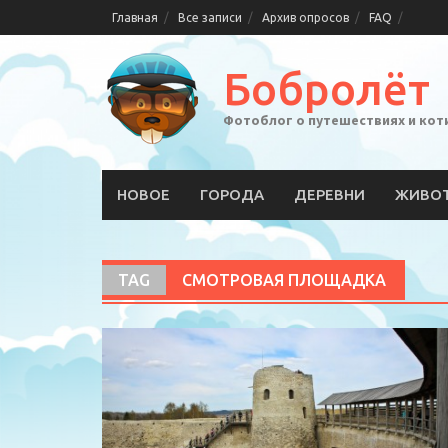
Skip
Главная
Все записи
Архив опросов
FAQ
to
content
Бобролёт
Фотоблог о путешествиях и кот
НОВОЕ
ГОРОДА
ДЕРЕВНИ
ЖИВО
TAG
СМОТРОВАЯ ПЛОЩАДКА