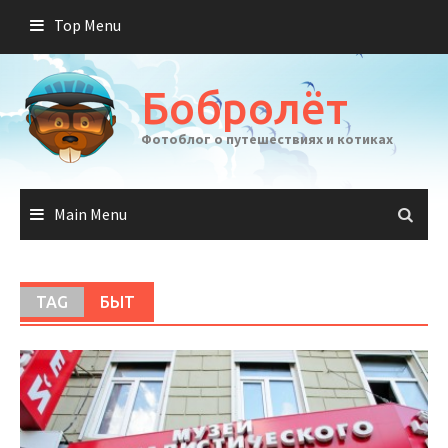
Skip
Top Menu
to
content
Бобролёт
Фотоблог о путешествиях и котиках
Main Menu
TAG
БЫТ