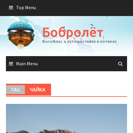
Skip
Top Menu
to
content
Бобролёт
Фотоблог о путешествиях и котиках
Main Menu
TAG
ЧАЙКА