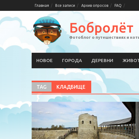
Skip
Главная
Все записи
Архив опросов
FAQ
to
content
Бобролёт
Фотоблог о путешествиях и кот
НОВОЕ
ГОРОДА
ДЕРЕВНИ
ЖИВО
TAG
КЛАДБИЩЕ