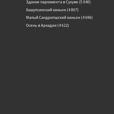
Здание парламента в Сухуме
(5 040)
Хашупсинский каньон
(4 807)
Малый Сандрипшский каньон
(4 696)
Осень в Аркадии
(4 622)