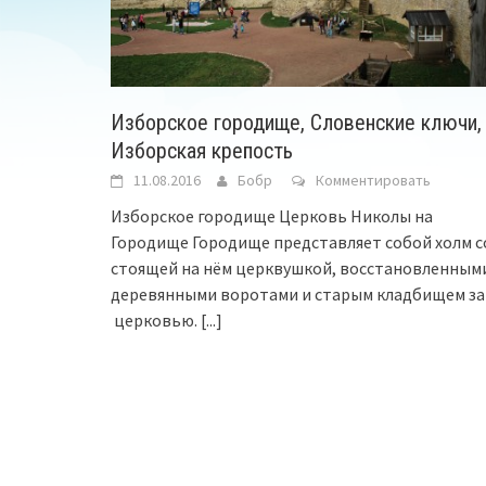
Изборское городище, Словенские ключи,
Изборская крепость
11.08.2016
Бобр
Комментировать
Изборское городище Церковь Николы на
Городище Городище представляет собой холм с
стоящей на нём церквушкой, восстановленным
деревянными воротами и старым кладбищем за
церковью.
[...]