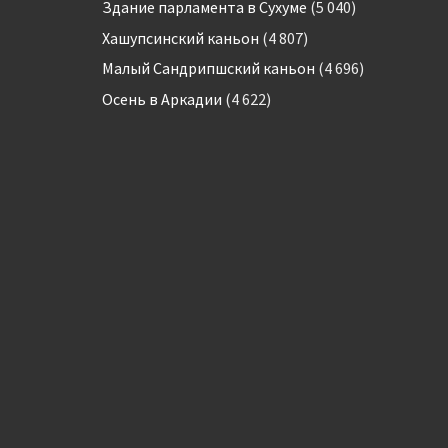
Здание парламента в Сухуме
(5 040)
Хашупсинский каньон
(4 807)
Малый Сандрипшский каньон
(4 696)
Осень в Аркадии
(4 622)