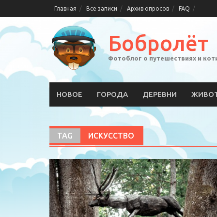
Skip
Главная
Все записи
Архив опросов
FAQ
to
content
Бобролёт
Фотоблог о путешествиях и кот
НОВОЕ
ГОРОДА
ДЕРЕВНИ
ЖИВО
TAG
ИСКУССТВО