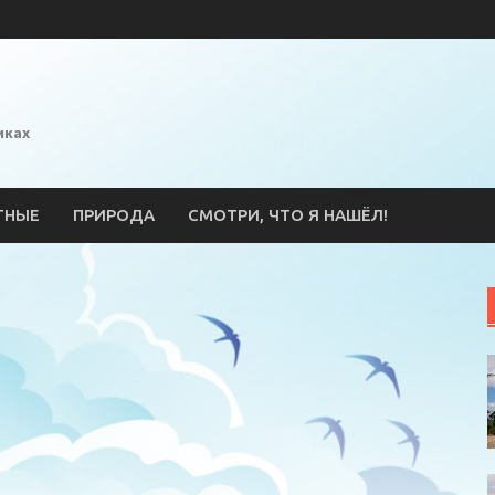
иках
ТНЫЕ
ПРИРОДА
СМОТРИ, ЧТО Я НАШЁЛ!
l
ssniki
erest
тправить