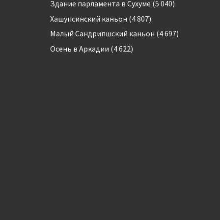
Здание парламента в Сухуме
(5 040)
Хашупсинский каньон
(4 807)
Малый Сандрипшский каньон
(4 697)
Осень в Аркадии
(4 622)