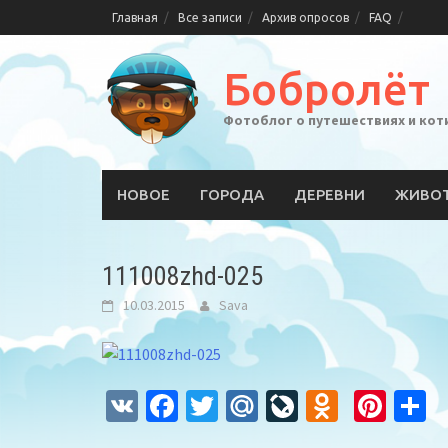
Skip
Главная
Все записи
Архив опросов
FAQ
to
content
Бобролёт
Фотоблог о путешествиях и кот
НОВОЕ
ГОРОДА
ДЕРЕВНИ
ЖИВО
111008zhd-025
10.03.2015
Sava
VK
Facebook
Twitter
Mail.Ru
LiveJourna
Odnokla
Pint
О