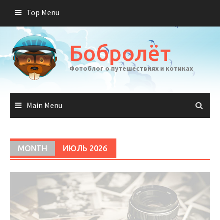
Skip
Top Menu
to
content
Бобролёт
Фотоблог о путешествиях и котиках
Main Menu
MONTH
ИЮЛЬ 2026