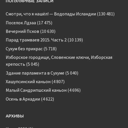
ПОПУЛЯРНЫЕ ЗАПИСИ
Смотри, что я нашёл! — Водопады Исландии
(130 481)
Поселок Лдзаа
(17 475)
Вечерний Псков
(10 630)
Парад трамваев 2015. Часть 2
(10 139)
Сухум без прикрас
(5 718)
Изборское городище, Словенские ключи, Изборская
крепость
(5 045)
Здание парламента в Сухуме
(5 040)
Хашупсинский каньон
(4 807)
Малый Сандрипшский каньон
(4 696)
Осень в Аркадии
(4 622)
АРХИВЫ